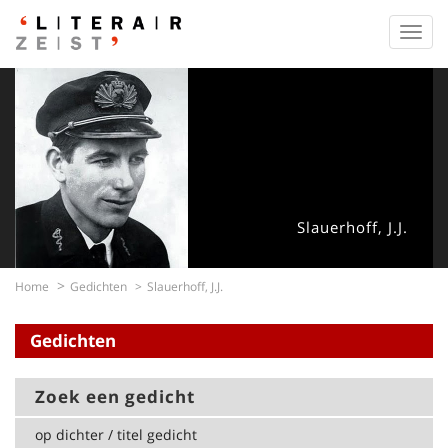
Toggl
navig
Slauerhoff, J.J.
Home
Gedichten
Slauerhoff, J.J.
Gedichten
Zoek een gedicht
op dichter / titel gedicht