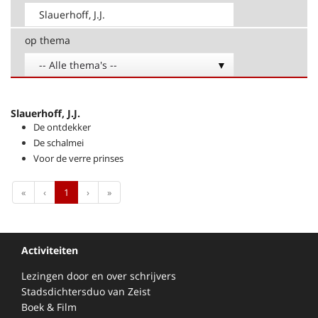
op thema
-- Alle thema's --
Slauerhoff, J.J.
De ontdekker
De schalmei
Voor de verre prinses
First
Previous
Next
Last
«
‹
1
›
»
Activiteiten
Lezingen door en over schrijvers
Stadsdichtersduo van Zeist
Boek & Film