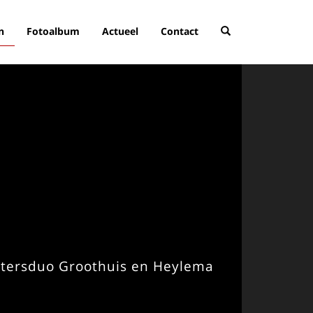
n
Fotoalbum
Actueel
Contact
htersduo Groothuis en Heylema