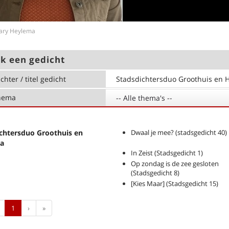
Mary Heylema
k een gedicht
chter / titel gedicht
hema
-- Alle thema's --
chtersduo Groothuis en
Dwaal je mee? (stadsgedicht 40)
a
In Zeist (Stadsgedicht 1)
Op zondag is de zee gesloten
(Stadsgedicht 8)
[Kies Maar] (Stadsgedicht 15)
Previous
Next
Last
1
›
»