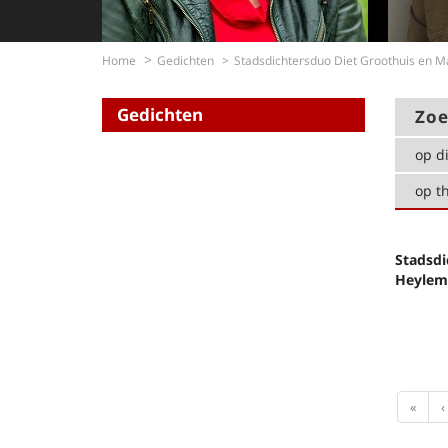
Home
Gedichten
Stadsdichtersduo Diet Groothuis en 
Gedichten
Zoe
op di
op t
Stadsdi
Heylem
First
«
‹