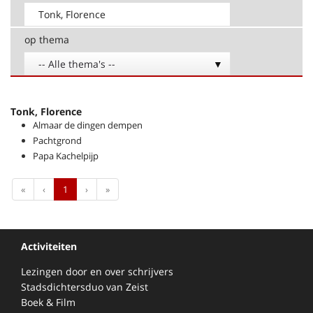
op thema
-- Alle thema's --
Tonk, Florence
Almaar de dingen dempen
Pachtgrond
Papa Kachelpijp
First
Previous
Next
Last
«
‹
1
›
»
Activiteiten
Lezingen door en over schrijvers
Stadsdichtersduo van Zeist
Boek & Film