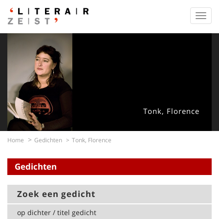
Toggl
navig
Tonk, Florence
Home
Gedichten
Tonk, Florence
Gedichten
Zoek een gedicht
op dichter / titel gedicht