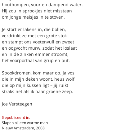
houthompen, vuur en dampend water.
Hij zou in sprookjes niet misstaan
om jonge meisjes in te stoven.
Je stort er lakens in, die bollen,
verdrinkt ze met een grote stok
k een gedicht
en stampt ons voetenvuil en zweet
en oogvocht murw, zodat het loslaat
chter / titel gedicht
en in de zinken emmer stroomt,
hema
-- Alle thema's --
het voorportaal van grup en put.
Spookdromen, kom maar op. Ja vos
die in mijn deken woont, heus wolf
egen, Jos
In de verf gezet
die op mijn kussen ligt – jij ruikt
Vos en wolf
straks net als ik naar groene zeep.
Woon ik hier
Jos Versteegen
Previous
Next
Last
1
›
»
Gepubliceerd in:
Slapen bij een warme man
Nieuw Amsterdam, 2008