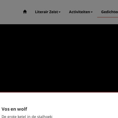
Literair Zeist
Activiteiten
Gedichte
Vos en wolf
De grote ketel in de stalhoek: