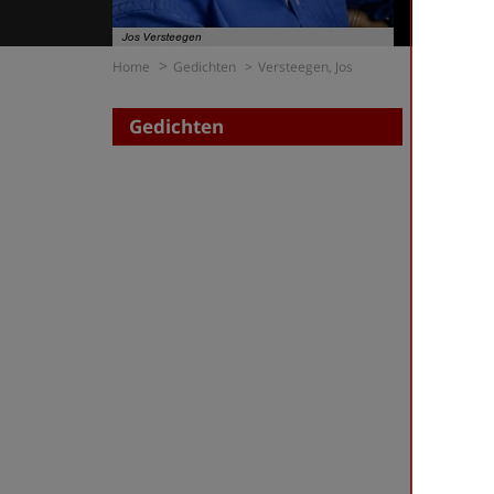
Home
Gedichten
Versteegen, Jos
Gedichten
Zoe
op di
op t
Verstee
First
«
‹