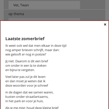
op thema
-- Alle thema's --
×
Laatste zomerbrief
Vet, Twan
Honden
Ik weet ook wel dat men elkaar in deze tijd
Laatste zomerbrief
nog amper brieven schrijft, maar dan:
wie gelooft er nog in poëzie?
Ochtendkrant
Jij niet. Daarom is dit een brief
om onder in een la te steken
First
Previous
Next
Last
«
‹
1
›
»
en bijna te vergeten.
Veel later pas zul je dit lezen
en dan moet je weten dat ik
deze woorden voor je schreef
Activiteiten
in de dagen dat we samen waren,
Lezingen door en over schrijvers
kusten onder straatlantaarns,
Stadsdichtersduo van Zeist
in het park en voor je huis.
Boek & Film
Als je me mist: houd deze kleine brief