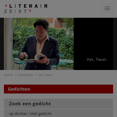
Toggl
navig
Vet, Twan
Home
Gedichten
Vet, Twan
Gedichten
Zoek een gedicht
op dichter / titel gedicht