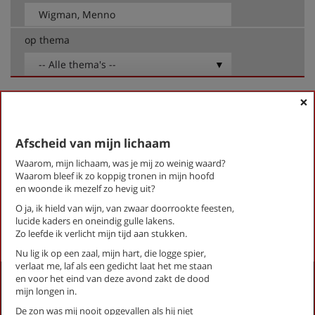
op thema
-- Alle thema's --
×
Wigman, Menno
Aan een man in de supermarkt
Afscheid van mijn lichaam
Afscheid van mijn lichaam
Ik weet dat het er is
Waarom, mijn lichaam, was je mij zo weinig waard?
Levensloop
Waarom bleef ik zo koppig tronen in mijn hoofd
Zwembad Den Dolder
en woonde ik mezelf zo hevig uit?
O ja, ik hield van wijn, van zwaar doorrookte feesten,
lucide kaders en oneindig gulle lakens.
First
Previous
Next
Last
«
‹
1
›
»
Zo leefde ik verlicht mijn tijd aan stukken.
Nu lig ik op een zaal, mijn hart, die logge spier,
verlaat me, laf als een gedicht laat het me staan
en voor het eind van deze avond zakt de dood
Activiteiten
mijn longen in.
Lezingen door en over schrijvers
De zon was mij nooit opgevallen als hij niet