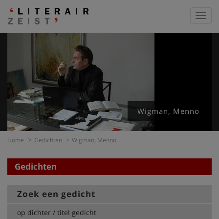
Toggl
navig
Wigman, Menno
Home
Gedichten
Wigman, Menno
Gedichten
Zoek een gedicht
op dichter / titel gedicht