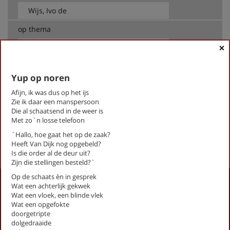
op thema
×
-- Alle thema's --
Yup op noren
Wijs, Ivo de
Kippen en hanen (Poules et coqs)
Afijn, ik was dus op het ijs
Zie ik daar een manspersoon
Verdwalen
Die al schaatsend in de weer is
Yup op noren
Met zo`n losse telefoon
`Hallo, hoe gaat het op de zaak?
First
Previous
Next
Last
«
‹
1
›
»
Heeft Van Dijk nog opgebeld?
Is die order al de deur uit?
Zijn die stellingen besteld?`
Op de schaats èn in gesprek
Activiteiten
Wat een achterlijk gekwek
Wat een vloek, een blinde vlek
Lezingen door en over schrijvers
Wat een opgefokte
Stadsdichtersduo van Zeist
doorgetripte
Boek & Film
dolgedraaide