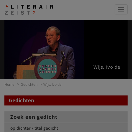
Toggl
navig
Wijs, Ivo de
Home
Gedichten
Wijs, Ivo de
Gedichten
Zoek een gedicht
op dichter / titel gedicht