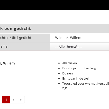
k een gedicht
chter / titel gedicht
hema
-- Alle thema's --
, Willem
Allerzielen
Dood zijn duurt zo lang
Duinen
Echtpaar in de trein
Troostlied voor wie met Kerst al
zijn
Previous
Next
Last
1
›
»