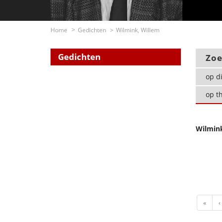
Home
Gedichten
Wilmink, Willem
Gedichten
Zoe
op di
op t
Wilmink
First
«
‹