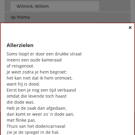
op thema
×
-- Alle thema's --
Allerzielen
Wilmink, Willem
Soms loopt er door een drukke straat
Allerzielen
ineens een oude kameraad
Dood zijn duurt zo lang
of reisgenoot.
Duinen
Je weet zodra je hem begroet:
Echtpaar in de trein
het kan niet dat ik hem ontmoet,
Troostlied voor wie met Kerst alleen zijn
want hij is dood.
Eerst ben je nog een tijd verbaasd
First
Previous
Next
Last
«
‹
1
›
»
omdat die levende toch haast
die dode was.
Heb je de zaak dan afgedaan,
dan komt er weer zo`n dode aan,
Activiteiten
met flinke pas.
Thuis van het dodencarnaval
Lezingen door en over schrijvers
zie je de spiegel in de hal,