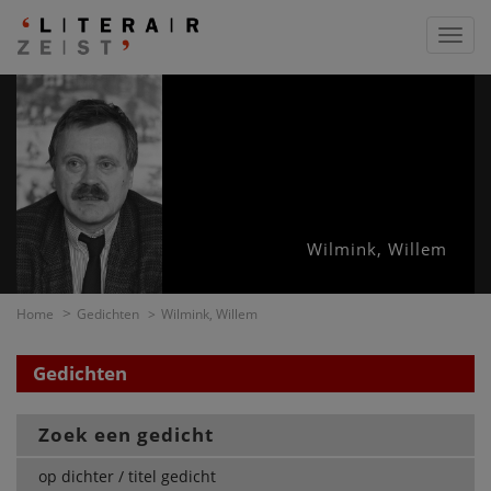
Toggl
navig
Wilmink, Willem
Home
Gedichten
Wilmink, Willem
Gedichten
Zoek een gedicht
op dichter / titel gedicht