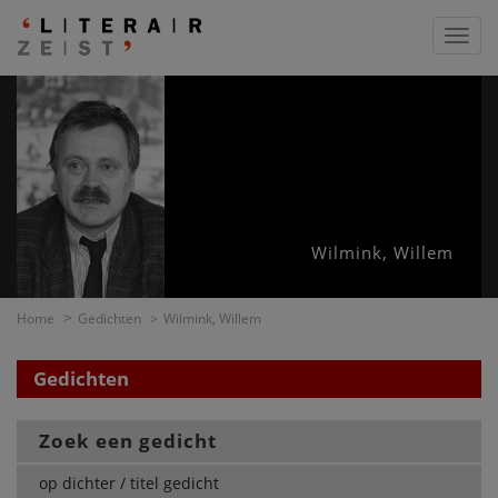
Toggl
navig
Wilmink, Willem
Home
Gedichten
Wilmink, Willem
Gedichten
Zoek een gedicht
op dichter / titel gedicht