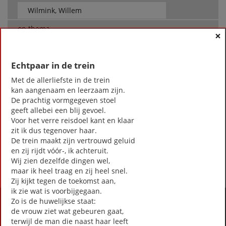
op thema
×
-- Alle thema's --
Echtpaar in de trein
Met de allerliefste in de trein
Wilmink, Willem
kan aangenaam en leerzaam zijn.
Allerzielen
De prachtig vormgegeven stoel
Dood zijn duurt zo lang
geeft allebei een blij gevoel.
Duinen
Voor het verre reisdoel kant en klaar
Echtpaar in de trein
zit ik dus tegenover haar.
Troostlied voor wie met Kerst alleen zijn
De trein maakt zijn vertrouwd geluid
en zij rijdt vóór-, ik achteruit.
First
Previous
Next
Last
«
‹
1
›
»
Wij zien dezelfde dingen wel,
maar ik heel traag en zij heel snel.
Zij kijkt tegen de toekomst aan,
ik zie wat is voorbijgegaan.
Activiteiten
Zo is de huwelijkse staat:
de vrouw ziet wat gebeuren gaat,
Lezingen door en over schrijvers
terwijl de man die naast haar leeft