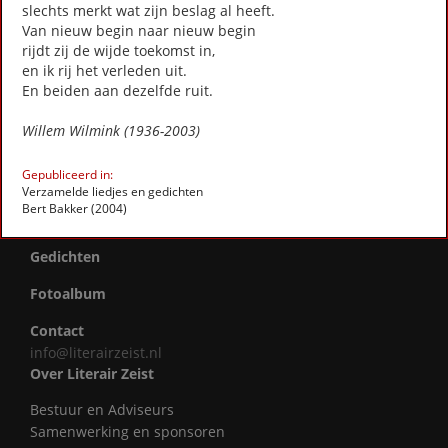
Stadsdichtersduo van Zeist
slechts merkt wat zijn beslag al heeft.
Boek & Film
Van nieuw begin naar nieuw begin
rijdt zij de wijde toekomst in,
Literatuurprijs Zeist
en ik rij het verleden uit.
Leesclubs / leesgroepen
En beiden aan dezelfde ruit.
Verhalenproject '80 jaar Vrijheid'
Silent Reading Club Zeist
Willem Wilmink (1936-2003)
Wereldwijd Vertelcafé Zeist
Kinderboekenfeest
Gepubliceerd in:
Agenda
Verzamelde liedjes en gedichten
Bert Bakker (2004)
Actueel
Gedichten
Fotoalbum
Contact
info@literairzeist.nl
Over Literair Zeist
Bestuur en Adviseurs
Samenwerking en sponsoren