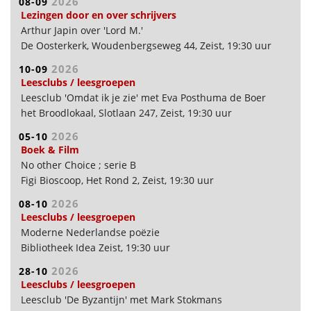
2026
08-09
Lezingen door en over schrijvers
Arthur Japin over 'Lord M.'
De Oosterkerk, Woudenbergseweg 44, Zeist, 19:30 uur
2026
10-09
Leesclubs / leesgroepen
Leesclub 'Omdat ik je zie' met Eva Posthuma de Boer
het Broodlokaal, Slotlaan 247, Zeist, 19:30 uur
2026
05-10
Boek & Film
No other Choice ; serie B
Figi Bioscoop, Het Rond 2, Zeist, 19:30 uur
2026
08-10
Leesclubs / leesgroepen
Moderne Nederlandse poëzie
Bibliotheek Idea Zeist, 19:30 uur
2026
28-10
Leesclubs / leesgroepen
Leesclub 'De Byzantijn' met Mark Stokmans