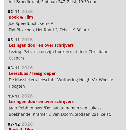
het Broodlokaal, Slotlaan 247, Zeist, 19:30 uur
2026
02-11
Boek & Film
Joe Speedboot ; serie A
Figi Bioscoop, Het Rond 2, Zeist, 19:30 uur
2026
05-11
Lezingen door en over schrijvers
Lezing: Petrarca en zijn boekenkast door Christiaan
Caspers
Torenlaan Theater, Torenlaan 38, Zeist, 14:00 uur
2026
05-11
Leesclubs / leesgroepen
De Klassiekers-leesclub: ‘Wuthering Heights’ / ‘Woeste
Hoogten’
het Broodlokaal, Slotlaan 247, Zeist, 19:30 uur
2026
19-11
Lezingen door en over schrijvers
Jaap Robben over 'De laatste namen van Lukasz'
Boekhandel Kramer & Van Doorn, Slotlaan 221, Zeist,
19:30 uur
2026
07-12
Boek & Film