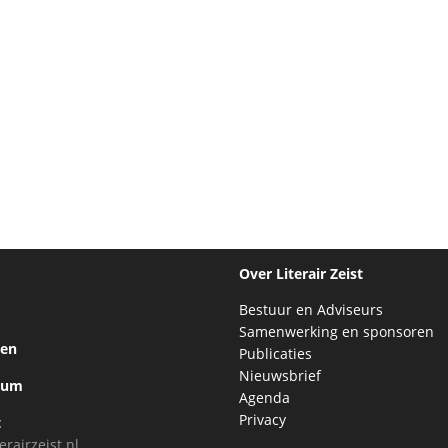
Over Literair Zeist
Bestuur en Adviseurs
Samenwerking en sponsoren
ten
Publicaties
Nieuwsbrief
bum
Agenda
Privacy
t
erairzeist.nl