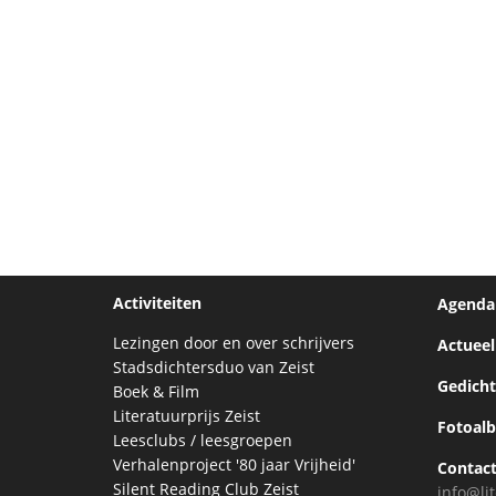
Activiteiten
Agenda
Lezingen door en over schrijvers
Actueel
Stadsdichtersduo van Zeist
Gedich
Boek & Film
Literatuurprijs Zeist
Fotoal
Leesclubs / leesgroepen
Verhalenproject '80 jaar Vrijheid'
Contac
Silent Reading Club Zeist
info@lit