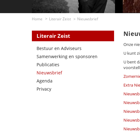
Home
Literair Zeist
Nieuwsbrief
Nieu
Literair Zeist
Onze nieu
Bestuur en Adviseurs
U kunt zi
Samenwerking en sponsoren
U bent da
Publicaties
voorstell
Nieuwsbrief
Zomernie
Agenda
Extra Ni
Privacy
Nieuwsbr
Nieuwsbri
Nieuwsbr
Nieuwsbr
Nieuwsbr