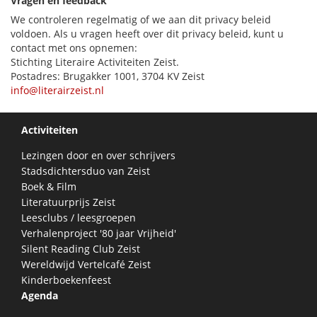
Vragen en feedback
We controleren regelmatig of we aan dit privacy beleid
voldoen. Als u vragen heeft over dit privacy beleid, kunt u
contact met ons opnemen:
Stichting Literaire Activiteiten Zeist.
Postadres: Brugakker 1001, 3704 KV Zeist
info@literairzeist.nl
Activiteiten
Lezingen door en over schrijvers
Stadsdichtersduo van Zeist
Boek & Film
Literatuurprijs Zeist
Leesclubs / leesgroepen
Verhalenproject '80 jaar Vrijheid'
Silent Reading Club Zeist
Wereldwijd Vertelcafé Zeist
Kinderboekenfeest
Agenda