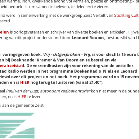
een warme, indrukwekkende avond vol verhalen, poëzie en ontmoeting – pr
jheid bedoeld is: om samen te beleven, te delen en te vieren.
nd werd in samenwerking met de werkgroep Zeist Vertelt van
Stichting Cul
seerd
oelen
is oorlogsveteraan en schrijver van diverse boeken en artikelen. Hij w
ering van dit project ondersteund door
Leonard Roubos,
bestuurslid van Li
ai vormgegeven boek,
Vrij - Uitgesproken - Vrij,
is voor slechts 15 euro 
gen bij Boekhandel Kramer & Van Doorn en te bestellen via
erairzeist.nl
. De verzendkosten zijn voor rekening van de besteller.
stad Radio werden in het programma BoekenRadio Niels en Leonard
viewd over dit project en het boek. Het programma werd op 15 nove
nden en is
HIER
nog terug te luisteren (vanaf 21.40").
aal
Paul van der Lugt, autonoom radioavonturier
kon niet meer in de bund
en, en is
HIER
te lezen
 aan de gemeente Zeist