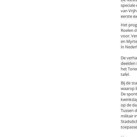
speciale 
van Vrijh
eerste e
Het prog
Roelen d
voor. Ve
en Myrte 
in Neder
De verhal
deelden i
het Tore
tafel.
Bij de s
waarop ik
De spont
kwinksla
op de da
Tussen de
militair 
Stadsdic
toepassel