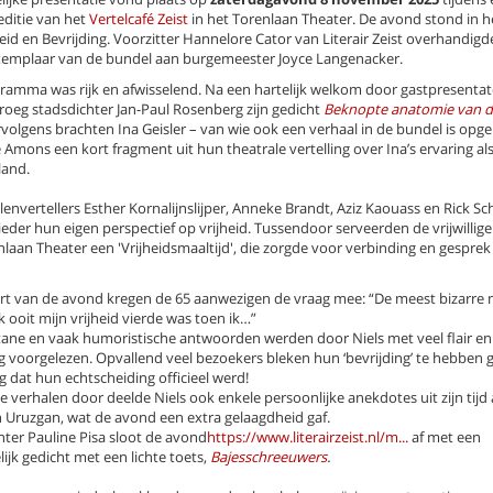
editie van het
Vertelcafé Zeist
in het Torenlaan Theater. De avond stond in h
eid en Bevrijding. Voorzitter Hannelore Cator van Literair Zeist overhandigd
xemplaar van de bundel aan burgemeester Joyce Langenacker.
ramma was rijk en afwisselend. Na een hartelijk welkom door gastpresentat
roeg stadsdichter Jan-Paul Rosenberg zijn gedicht
Beknopte anatomie van de
rvolgens brachten Ina Geisler – van wie ook een verhaal in de bundel is op
Amons een kort fragment uit hun theatrale vertelling over Ina’s ervaring al
land.
envertellers Esther Kornalijnslijper, Anneke Brandt, Aziz Kaouass en Rick S
eder hun eigen perspectief op vrijheid. Tussendoor serveerden de vrijwillige
nlaan Theater een 'Vrijheidsmaaltijd', die zorgde voor verbinding en gesprek
tart van de avond kregen de 65 aanwezigen de vraag mee: “De meest bizarre 
 ooit mijn vrijheid vierde was toen ik…”
ane en vaak humoristische antwoorden werden door Niels met veel flair en
g voorgelezen. Opvallend veel bezoekers bleken hun ‘bevrijding’ te hebben 
g dat hun echtscheiding officieel werd!
 verhalen door deelde Niels ook enkele persoonlijke anekdotes uit zijn tijd 
in Uruzgan, wat de avond een extra gelaagdheid gaf.
hter Pauline Pisa sloot de avond
https://www.literairzeist.nl/m...
af met een
ijk gedicht met een lichte toets,
Bajesschreeuwers
.