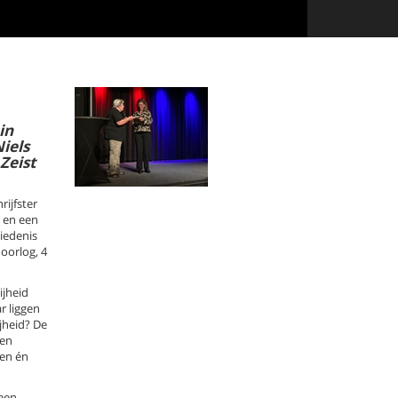
in
iels
Zeist
ijfster
 en een
hiedenis
oorlog, 4
ijheid
r liggen
ijheid? De
ven
ten én
een