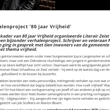
lenproject '80 jaar Vrijheid'
 kader van 80 jaar Vrijheid organiseerde Literair Zeist 
en bijzonder verhalenproject. Schrijver en veteraan N
 ging in gesprek met tien inwoners van de gemeente 
et thema vrijheid.
 geïnterviewden waren onder meer burgemeester Joyce Langenacker en schr
loem, maar ook een Oekraïense vluchtelinge, een jongere in gendertransitie
 op latere leeftijd haar zicht verloor. Daarnaast werd de aangrijpende gesc
tsman Klaas Schaafsma uit Zeist verteld – hij werd op de laatste dag van de 
 gefusilleerd in de bossen bij Austerlitz.
ekken leverden een reeks persoonlijke, indringende verhalen op over wat vr
 en hoe verschillend dat begrip beleefd kan worden. Hoe voelt vrijheid? Waa
n? En hoe kleurt een oorlogservaring van jezelf of van anderen je kijk op vr
erviews werden door Niels Roelen samengebracht in een prachtig vormgege
rij – Uitgesproken – Vrij,
aangevuld met zijn eigen korte verhalen en gedich
gedicht van Job Stufkens en Marion Bloem.
elijke presentatie vond plaats op
zaterdagavond 8 november 2025
tijdens 