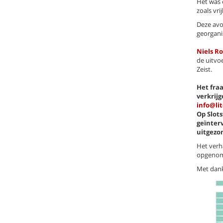
Het was 
zoals vri
Deze avo
georgani
Niels R
de uitvo
Zeist.
Het fra
verkrij
info@lit
Op Slot
geïnter
uitgezo
Het verh
opgenom
Met dank