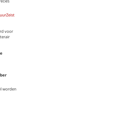
ecies
tuurZeist
erd voor
terair
te
mber
el worden