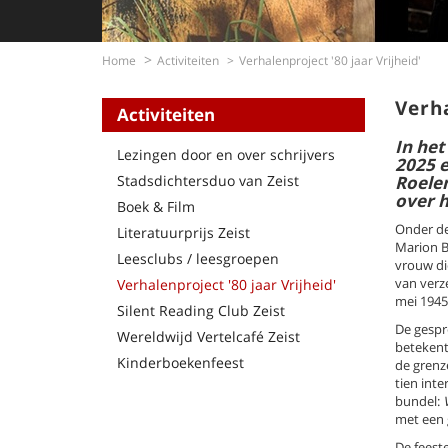
Home
Activiteiten
Verhalenproject '80 jaar Vrijheid'
Verha
Activiteiten
In het
Lezingen door en over schrijvers
2025 e
Stadsdichtersduo van Zeist
Roelen
over h
Boek & Film
Onder de
Literatuurprijs Zeist
Marion B
Leesclubs / leesgroepen
vrouw die
van verze
Verhalenproject '80 jaar Vrijheid'
mei 1945,
Silent Reading Club Zeist
De gespr
Wereldwijd Vertelcafé Zeist
betekent
Kinderboekenfeest
de grenze
tien int
bundel:
V
met een 
De feest