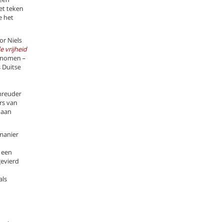
et teken
e het
or Niels
 vrijheid
genomen –
s Duitse
chreuder
rs van
 aan
manier
 een
gevierd
als