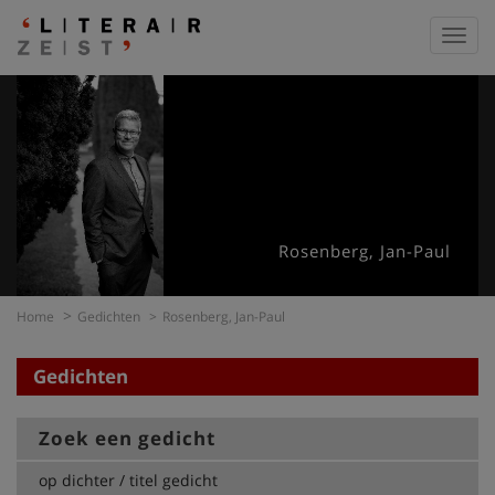
Toggl
navig
Rosenberg, Jan-Paul
Home
Gedichten
Rosenberg, Jan-Paul
Gedichten
Zoek een gedicht
op dichter / titel gedicht