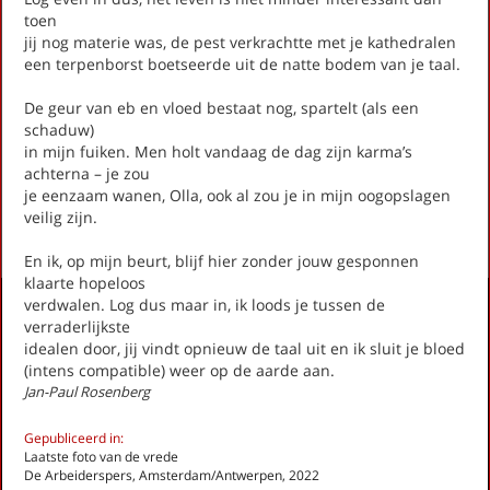
Expositie (stadsgedicht 29)
toen
jij nog materie was, de pest verkrachtte met je kathedralen
Fietser met ringslang (Stadsgedicht 36)
een terpenborst boetseerde uit de natte bodem van je taal.
Galgenveld (Stadsgedicht 59)
Gedroomde grond (Stadsgedicht 53)
De geur van eb en vloed bestaat nog, spartelt (als een
Grafheuvel (Stadsgedicht 14)
schaduw)
Heidestein (Stadsgedicht 47)
in mijn fuiken. Men holt vandaag de dag zijn karma’s
Herdenking (stadsgedicht 12)
achterna – je zou
je eenzaam wanen, Olla, ook al zou je in mijn oogopslagen
First
Previous
Next
Last
«
‹
1
2
3
›
»
veilig zijn.
En ik, op mijn beurt, blijf hier zonder jouw gesponnen
klaarte hopeloos
verdwalen. Log dus maar in, ik loods je tussen de
Activiteiten
verraderlijkste
Lezingen door en over schrijvers
idealen door, jij vindt opnieuw de taal uit en ik sluit je bloed
Stadsdichtersduo van Zeist
(intens compatible) weer op de aarde aan.
Jan-Paul Rosenberg
Boek & Film
Literatuurprijs Zeist
Gepubliceerd in:
Leesclubs / leesgroepen
Laatste foto van de vrede
Verhalenproject '80 jaar Vrijheid'
De Arbeiderspers, Amsterdam/Antwerpen, 2022
Silent Reading Club Zeist