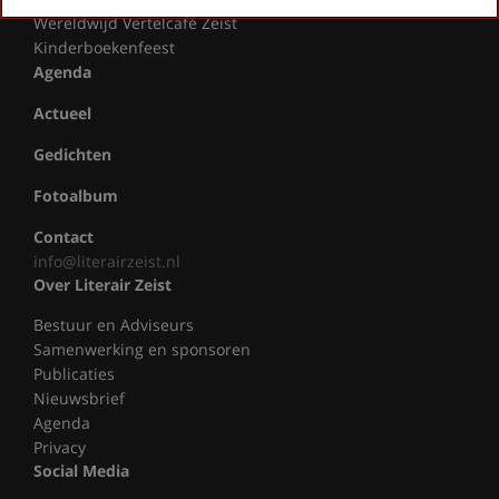
Wereldwijd Vertelcafé Zeist
Kinderboekenfeest
Agenda
Actueel
Gedichten
Fotoalbum
Contact
info@literairzeist.nl
Over Literair Zeist
Bestuur en Adviseurs
Samenwerking en sponsoren
Publicaties
Nieuwsbrief
Agenda
Privacy
Social Media