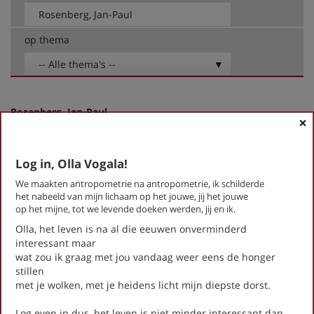
op thema
-- Alle thema's --
Rosenberg, Jan-Paul
×
Beknopte anatomie van de vrijheid (Stadsgedicht 54)
Bibliotheek (Stadsgedicht 19)
Boswerf (Stadsgedicht 24)
Log in, Olla Vogala!
Brink (Stadsgedicht 23)
We maakten antropometrie na antropometrie, ik schilderde
Brugakker (Stadsgedicht 33)
het nabeeld van mijn lichaam op het jouwe, jij het jouwe
Buurtschap (stadsgedicht 5)
op het mijne, tot we levende doeken werden, jij en ik.
Concert (Stadsgedicht 30)
Olla, het leven is na al die eeuwen onverminderd
De imker (Stadsgedicht 43)
interessant maar
De mars (Stadsgedicht 48)
wat zou ik graag met jou vandaag weer eens de honger
De Vissers (Stadsgedicht 51)
stillen
Dichterswijk (Stadsgedicht 58)
met je wolken, met je heidens licht mijn diepste dorst.
Droomkwartet (Stadsgedicht 26)
Estuarium (Stadsgedicht 15)
Log even in dus, het leven is niet minder interessant dan