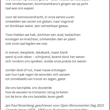
met rendierlaarzen, boomstamkano’s gingen we op jacht
taal was ons wapen
op thema
voor de kennisoverdracht, in onze eerste vuren
smeedden we verzen tot gidsen, naar visgrond
-- Alle thema's --
en drinkbaar water, een verteerbaar gewas.
Toen hielden we halt, stichtten een stad, bedachten
Rosenberg, Jan-Paul
koningen en knechten, omheinden dier en plant
ook onze taal legden we vast
Beknopte anatomie van de vrijheid (Stadsgedicht 54)
Bibliotheek (Stadsgedicht 19)
in stenen, leesplank, databank, naast klank
Boswerf (Stadsgedicht 24)
werd zij ook teken – schrijvend, lezend sloot het weten
Brink (Stadsgedicht 23)
zich rondom ons spreken, stolde onze poëzie tot wezen
Brugakker (Stadsgedicht 33)
zonder doel of nut, maar nauw ontstegen
Buurtschap (stadsgedicht 5)
aan hun taak regen de woorden zich aaneen
Concert (Stadsgedicht 30)
tot zinnebeeld van troost en zegen, geest
De imker (Stadsgedicht 43)
De mars (Stadsgedicht 48)
die ons bevrijdde, ons doceerde
hoe de eeuwen te trotseren, terug te keren
De Vissers (Stadsgedicht 51)
tot de bron die ons bezielde, leven geeft.
Dichterswijk (Stadsgedicht 58)
Droomkwartet (Stadsgedicht 26)
Jan-Paul Rosenberg; geschreven voor Open Monumenten Dag 2023.
Estuarium (Stadsgedicht 15)
Cornelis Jetses (1873 - 1955) was illustrator van tientallen