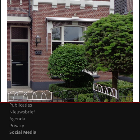
Wereldwijd Vertelcafé Zeist
Kinderboekenfeest
Agenda
Actueel
Gedichten
Fotoalbum
Contact
info@literairzeist.nl
Over Literair Zeist
Bestuur en Adviseurs
Samenwerking en sponsoren
Publicaties
Nieuwsbrief
Agenda
Privacy
Social Media