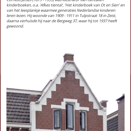
kinderboeken, o.a. 'Afkes tiental', 'Het kinderboek van Ot en Sien' en
Expositie (stadsgedicht 29)
van het leesplankje waarmee generaties Nederlandse kinderen
Fietser met ringslang (Stadsgedicht 36)
leren lezen. Hij woonde van 1909 - 1911 in Tulpstraat 18 in Zeist,
Galgenveld (Stadsgedicht 59)
daarna verhuisde hij naar de Bergweg 37, waar hij tot 1937 heeft
Gedroomde grond (Stadsgedicht 53)
gewoond.
Grafheuvel (Stadsgedicht 14)
Heidestein (Stadsgedicht 47)
Herdenking (stadsgedicht 12)
First
Previous
Next
Last
«
‹
1
2
3
›
»
Activiteiten
Lezingen door en over schrijvers
Stadsdichtersduo van Zeist
Boek & Film
Literatuurprijs Zeist
Leesclubs / leesgroepen
Verhalenproject '80 jaar Vrijheid'
Silent Reading Club Zeist