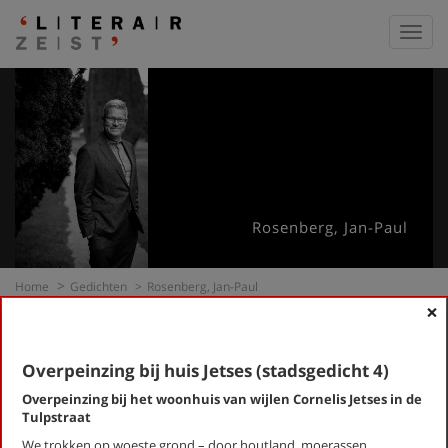
Toggl
navig
Rosenberg, Jan-Paul
Home
Gedichten
Rosenberg, Jan-Paul
×
Gedichten
Overpeinzing bij huis Jetses (stadsgedicht 4)
Zoek een gedicht
Overpeinzing bij het woonhuis van wijlen Cornelis Jetses in de
Tulpstraat
op dichter / titel gedicht
We trokken op woeste grond – door houtland, moerassen