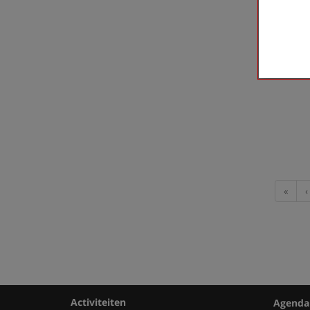
First
«
‹
Activiteiten
Agenda