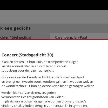
k een gedicht
chter / titel gedicht
hema
-- Alle thema's --
Concert (Stadsgedicht 30)
Klanken breken uit hun kluis, de trompettisten zuigen
rg, Jan-Paul
Beknopte anatomie van de vrijh
laatste zonnestralen in en ventileren zilverwit
(Stadsgedicht 54)
tot balsem voor de rozen, aangelicht
Bibliotheek (Stadsgedicht 19)
Boswerf (Stadsgedicht 24)
door onze eerste Avondster klinkt uit de bodem een fagot
en brengt een tweede voort, rondom galmen in wouden wolven
Brink (Stadsgedicht 23)
de wonderecho’s uit hun holocene kelen bloot, gezongen wolken
Brugakker (Stadsgedicht 33)
Buurtschap (stadsgedicht 5)
worden kiemcel van de muzen, goden
vermommen zich tot grondtoon van violen.
Concert (Stadsgedicht 30)
In plaats van vruchten dragen alle bomen dromen, mezzo’s
De imker (Stadsgedicht 43)
vinden zich als vlinders terug in vormentaal. En in symbolen.
De mars (Stadsgedicht 48)