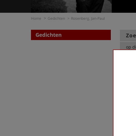
Home
Gedichten
Rosenberg, Jan-Paul
Gedichten
Zoe
op di
op t
Rosenbe