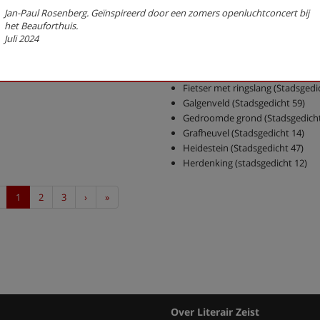
Jan-Paul Rosenberg. Geïnspireerd door een zomers openluchtconcert bij
De Vissers (Stadsgedicht 51)
het Beauforthuis.
Dichterswijk (Stadsgedicht 58)
Juli 2024
Droomkwartet (Stadsgedicht 26
Estuarium (Stadsgedicht 15)
Expositie (stadsgedicht 29)
Fietser met ringslang (Stadsgedi
Galgenveld (Stadsgedicht 59)
Gedroomde grond (Stadsgedicht
Grafheuvel (Stadsgedicht 14)
Heidestein (Stadsgedicht 47)
Herdenking (stadsgedicht 12)
Previous
Next
Last
1
2
3
›
»
Over Literair Zeist