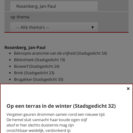
op thema
-- Alle thema's --
Rosenberg, Jan-Paul
Beknopte anatomie van de vrijheid (Stadsgedicht 54)
Bibliotheek (Stadsgedicht 19)
Boswerf (Stadsgedicht 24)
Brink (Stadsgedicht 23)
Brugakker (Stadsgedicht 33)
Buurtschap (stadsgedicht 5)
×
Concert (Stadsgedicht 30)
De imker (Stadsgedicht 43)
Op een terras in de winter (Stadsgedicht 32)
De mars (Stadsgedicht 48)
De Vissers (Stadsgedicht 51)
Vergeten geuren drommen samen rond een nieuwe tijd.
Dichterswijk (Stadsgedicht 58)
De hemel sluit vannacht haar koude ogen stijf
alsof er hier slechts duisternis mag zijn
Droomkwartet (Stadsgedicht 26)
onzichtbaar weidelijk, verdonkerd ijs
Estuarium (Stadsgedicht 15)