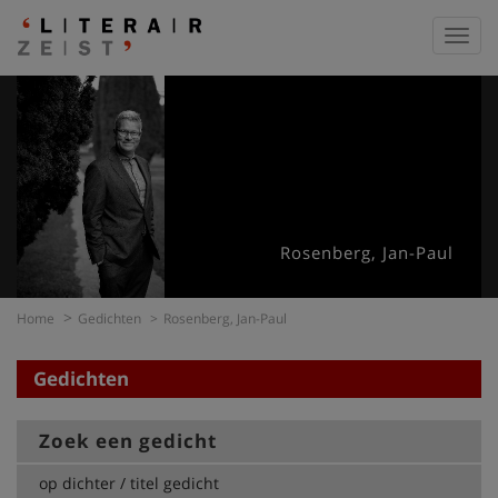
Toggl
navig
Rosenberg, Jan-Paul
Home
Gedichten
Rosenberg, Jan-Paul
Gedichten
Zoek een gedicht
op dichter / titel gedicht