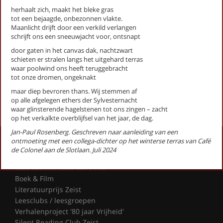
Expositie (stadsgedicht 29)
herhaalt zich, maakt het bleke gras
tot een bejaagde, onbezonnen vlakte.
Fietser met ringslang (Stadsgedicht 36)
Maanlicht drijft door een verkild verlangen
Galgenveld (Stadsgedicht 59)
schrijft ons een sneeuwjacht voor, ontsnapt
Gedroomde grond (Stadsgedicht 53)
door gaten in het canvas dak, nachtzwart
Grafheuvel (Stadsgedicht 14)
schieten er stralen langs het uitgehard terras
Heidestein (Stadsgedicht 47)
waar poolwind ons heeft teruggebracht
Herdenking (stadsgedicht 12)
tot onze dromen, ongeknakt
maar diep bevroren thans. Wij stemmen af
First
Previous
Next
Last
«
‹
1
2
3
›
»
op alle afgelegen ethers der Sylvesternacht
waar glinsterende hagelstenen tot ons zingen – zacht
op het verkalkte overblijfsel van het jaar, de dag.
Jan-Paul Rosenberg. Geschreven naar aanleiding van een
Activiteiten
ontmoeting met een collega-dichter op het winterse terras van Café
de Colonel aan de Slotlaan. Juli 2024
Lezingen door en over schrijvers
Stadsdichtersduo van Zeist
Boek & Film
Literatuurprijs Zeist
Leesclubs / leesgroepen
Verhalenproject '80 jaar Vrijheid'
Silent Reading Club Zeist