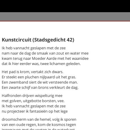
k een gedicht
Kunstcircuit (Stadsgedicht 42)
chter / titel gedicht
Ik heb vannacht geslapen met de zee
nam naar de dag de smaak van zout en water mee
hema
-- Alle thema's --
kwam terug naar Moeder Aarde met het waanidee
dat ik hier eerder was, twee lichamen geleden.
Het pad is krom, vertakt zich dwars.
rg, Jan-Paul
Beknopte anatomie van de vrijh
Er steekt een pluchen nijlpaard uit het gras.
(Stadsgedicht 54)
Een zwemband siert de wit versteende man.
Bibliotheek (Stadsgedicht 19)
Een zwarte schijf van brons verkleurt de dag.
Boswerf (Stadsgedicht 24)
Halfronden drijven wispelturig mee
Brink (Stadsgedicht 23)
met golven, uitgebotte borsten, vee.
Brugakker (Stadsgedicht 33)
Ik heb vannacht geslapen met de zee
Buurtschap (stadsgedicht 5)
nu projecteer ik fantasieën op het lege
Concert (Stadsgedicht 30)
droomscherm van de hemel, volg ik sporen
De imker (Stadsgedicht 43)
van een oude regen, kom de kosmos tegen
De mars (Stadsgedicht 48)
ingegraven met de voeten in de waterkant.