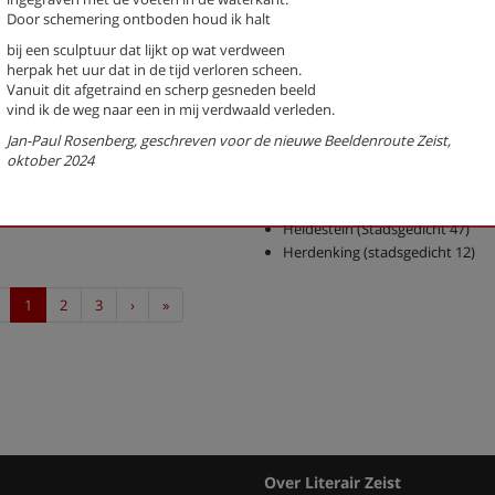
Door schemering ontboden houd ik halt
De Vissers (Stadsgedicht 51)
Dichterswijk (Stadsgedicht 58)
bij een sculptuur dat lijkt op wat verdween
Droomkwartet (Stadsgedicht 26
herpak het uur dat in de tijd verloren scheen.
Vanuit dit afgetraind en scherp gesneden beeld
Estuarium (Stadsgedicht 15)
vind ik de weg naar een in mij verdwaald verleden.
Expositie (stadsgedicht 29)
Fietser met ringslang (Stadsgedi
Jan-Paul Rosenberg, geschreven voor de nieuwe Beeldenroute Zeist,
Galgenveld (Stadsgedicht 59)
oktober 2024
Gedroomde grond (Stadsgedicht
Grafheuvel (Stadsgedicht 14)
Heidestein (Stadsgedicht 47)
Herdenking (stadsgedicht 12)
Previous
Next
Last
1
2
3
›
»
Over Literair Zeist