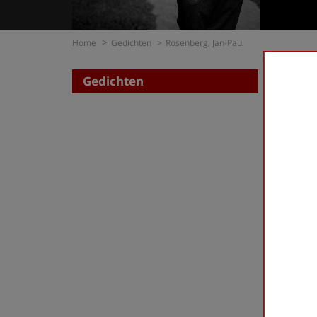
Home
Gedichten
Rosenberg, Jan-Paul
Gedichten
Zoe
op di
op t
Rosenbe