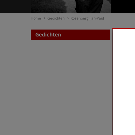
Home
Gedichten
Rosenberg, Jan-Paul
Gedichten
Zoe
op di
op t
Rosenbe