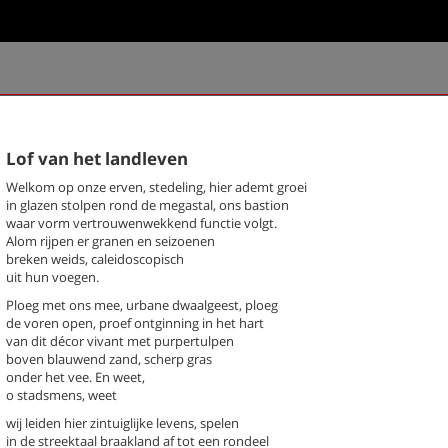
k een gedicht
chter / titel gedicht
Lof van het landleven
Welkom op onze erven, stedeling, hier ademt groei
hema
-- Alle thema's --
in glazen stolpen rond de megastal, ons bastion
waar vorm vertrouwenwekkend functie volgt.
Alom rijpen er granen en seizoenen
breken weids, caleidoscopisch
rg, Jan-Paul
Beknopte anatomie van de vrijh
uit hun voegen.
(Stadsgedicht 54)
Bibliotheek (Stadsgedicht 19)
Ploeg met ons mee, urbane dwaalgeest, ploeg
Boswerf (Stadsgedicht 24)
de voren open, proef ontginning in het hart
Brink (Stadsgedicht 23)
van dit décor vivant met purpertulpen
boven blauwend zand, scherp gras
Brugakker (Stadsgedicht 33)
onder het vee. En weet,
Buurtschap (stadsgedicht 5)
o stadsmens, weet
Concert (Stadsgedicht 30)
wij leiden hier zintuiglijke levens, spelen
De imker (Stadsgedicht 43)
in de streektaal braakland af tot een rondeel
De mars (Stadsgedicht 48)