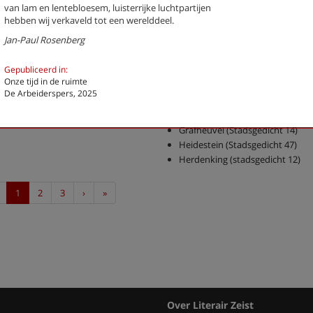
van lam en lentebloesem, luisterrijke luchtpartijen
De Vissers (Stadsgedicht 51)
hebben wij verkaveld tot een werelddeel.
Dichterswijk (Stadsgedicht 58)
Jan-Paul Rosenberg
Droomkwartet (Stadsgedicht 26
Estuarium (Stadsgedicht 15)
Gepubliceerd in:
Expositie (stadsgedicht 29)
Onze tijd in de ruimte
Fietser met ringslang (Stadsgedi
De Arbeiderspers, 2025
Galgenveld (Stadsgedicht 59)
Gedroomde grond (Stadsgedicht
Grafheuvel (Stadsgedicht 14)
Heidestein (Stadsgedicht 47)
Herdenking (stadsgedicht 12)
Previous
Next
Last
1
2
3
›
»
Over Literair Zeist