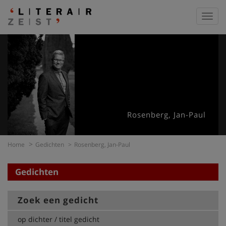
Toggl
navig
Rosenberg, Jan-Paul
Home
Gedichten
Rosenberg, Jan-Paul
Gedichten
Zoek een gedicht
op dichter / titel gedicht