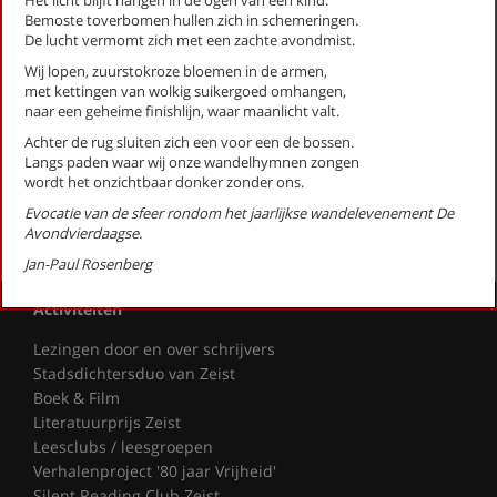
Het licht blijft hangen in de ogen van een kind.
Expositie (stadsgedicht 29)
Bemoste toverbomen hullen zich in schemeringen.
De lucht vermomt zich met een zachte avondmist.
Fietser met ringslang (Stadsgedicht 36)
Galgenveld (Stadsgedicht 59)
Wij lopen, zuurstokroze bloemen in de armen,
met kettingen van wolkig suikergoed omhangen,
Gedroomde grond (Stadsgedicht 53)
naar een geheime finishlijn, waar maanlicht valt.
Grafheuvel (Stadsgedicht 14)
Heidestein (Stadsgedicht 47)
Achter de rug sluiten zich een voor een de bossen.
Langs paden waar wij onze wandelhymnen zongen
Herdenking (stadsgedicht 12)
wordt het onzichtbaar donker zonder ons.
Evocatie van de sfeer rondom het jaarlijkse wandelevenement De
First
Previous
Next
Last
«
‹
1
2
3
›
»
Avondvierdaagse.
Jan-Paul Rosenberg
Activiteiten
Lezingen door en over schrijvers
Stadsdichtersduo van Zeist
Boek & Film
Literatuurprijs Zeist
Leesclubs / leesgroepen
Verhalenproject '80 jaar Vrijheid'
Silent Reading Club Zeist