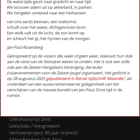
De waterzijde geurt naar graslicht en naar tijd.
Expositie (stadsgedicht 29)
We strooien adem uit op akkerland, in parken.
Fietser met ringslang (Stadsgedicht 36)
We hengelen verwoed naar een herkansen
Galgenveld (Stadsgedicht 59)
van ons aards bestaan, een toekomst
Gedroomde grond (Stadsgedicht 53)
schuift over het water, dichtgevroren bron.
Een wolk valt uit de lucht, de zon komt op
Grafheuvel (Stadsgedicht 14)
en scheurt het ijs, het hymen van de morgen.
Heidestein (Stadsgedicht 47)
Herdenking (stadsgedicht 12)
Jan-Paul Rosenberg
Geïnspireerd op de vissers die, weer of geen weer, steevast hun stek
First
Previous
Next
Last
aan de rand van de Slotvijver weten te vinden. Het is ook een stille
«
‹
1
2
3
›
»
ode aan de Zeister Hengelaars Vereniging, die leuke
(vis)evenementen voor de Zeister jeugd organiseert. Het gedicht is
op 28 augustus 2025
gepubliceerd in literair tijdschrift ‘Meander’
, als
onderdeel van een auteursinterview ter gelegenheid van het
Activiteiten
verschijnen van de nieuwe bundel van Jan-Paul,
Onze tijd in de
ruimte
.
Lezingen door en over schrijvers
Stadsdichtersduo van Zeist
Boek & Film
Literatuurprijs Zeist
Leesclubs / leesgroepen
Verhalenproject '80 jaar Vrijheid'
Silent Reading Club Zeist