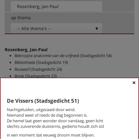
op thema
-- Alle thema's --
Rosenberg, Jan-Paul
Beknopte anatomie van de vrijheid (Stadsgedicht 54)
Bibliotheek (Stadsgedicht 19)
Boswerf (Stadsgedicht 24)
Brink (Stadsgedicht 23)
×
Brugakker (Stadsgedicht 33)
Buurtschap (stadsgedicht 5)
Concert (Stadsgedicht 30)
De Vissers (Stadsgedicht 51)
De imker (Stadsgedicht 43)
Nachtgeluiden, uitgezaaid door wind.
De mars (Stadsgedicht 48)
Niemand weet of reeds de dag begonnen is.
De Vissers (Stadsgedicht 51)
De hemel laat geen wonder door vandaag, geen licht
Dichterswijk (Stadsgedicht 58)
slechts zuiverende duisternis, gedierte houdt zich stil
Droomkwartet (Stadsgedicht 26)
in een moment dat eeuwig droom moet blijven.
Estuarium (Stadsgedicht 15)